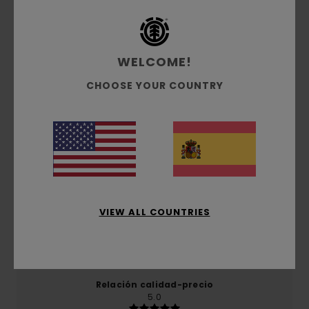
Reseñas de los clientes
WELCOME!
Puntuación media
CHOOSE YOUR COUNTRY
5.0
/5
basado en
1 reseñas verificadas
desde junio 2026
El 0% de nuestros clientes recomiendan este
producto
VIEW ALL COUNTRIES
Comodidad
5.0
Relación calidad-precio
5.0