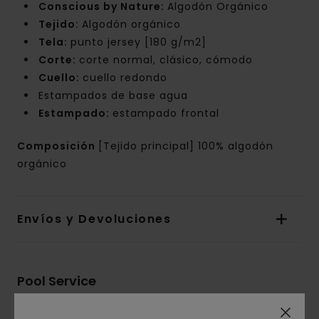
Conscious by Nature:
Algodón Orgánico
Tejido:
Algodón orgánico
Tela:
punto jersey [180 g/m2]
Corte:
corte normal, clásico, cómodo
Cuello:
cuello redondo
Estampados de base agua
Estampado:
estampado frontal
Composición
[Tejido principal] 100% algodón
orgánico
Envíos y Devoluciones
Pool Service