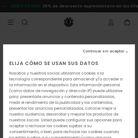
Pasar
DOBLE PROMO
25% de descuento suplementario en las Of
a
la
información
del
producto
Continuar sin aceptar
ELIJA CÓMO SE USAN SUS DATOS
Nosotros y nuestros socios utilizamos cookies o la
tecnología correspondiente para almacenar y/o acceder a
la información en el dispositivo. Esta información personal
(como datos de navegación y dirección IP) puede utilizarse
para: presentarle anuncios y contenido personalizados,
medir el rendimiento de la publicidad y los contenidos,
presentar las anuncios personalizados, conocer mejor a
nuestra audiencia, desarrollar y mejorar los productos de
nuestros socios. Usted puede configurar sus opciones para
aceptar o rechazar las cookies sujetas a su
consentimiento, o bien, para rechazar las cookies cuando
no están sujetas a su consentimiento (como algunas