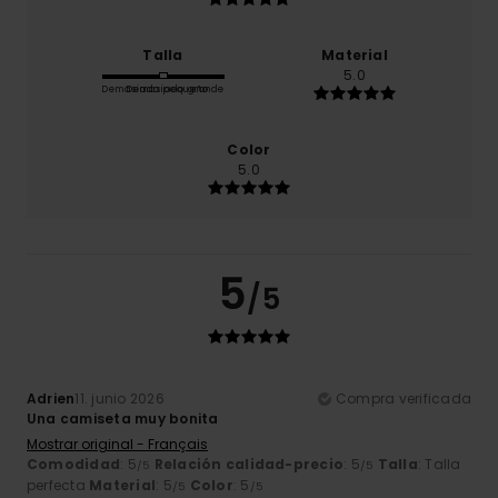
Talla
Material
5.0
Demasiado pequeño
Demasiado grande
Color
5.0
5
/5
Adrien
11. junio 2026
Compra verificada
Una camiseta muy bonita
Mostrar original - Français
Comodidad
: 5
Relación calidad-precio
: 5
Talla
: Talla
/5
/5
perfecta
Material
: 5
Color
: 5
/5
/5