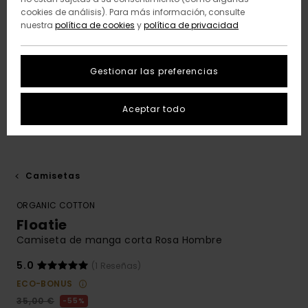
cookies de análisis). Para más información, consulte
nuestra
política de cookies
y
política de privacidad
Gestionar las preferencias
Aceptar todo
Camisetas
ORGANIC COTTON
Floatie
Camiseta de manga corta Rosa Hombre
5.0
(1 Reseñas)
ECO-BONUS
35,00 €
55%