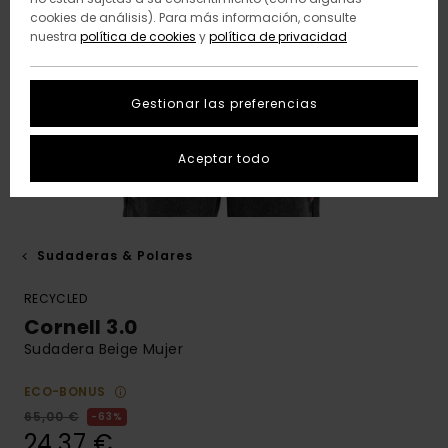
cookies de análisis). Para más información, consulte
nuestra
política de cookies
y
política de privacidad
Gestionar las preferencias
Aceptar todo
Sudaderas & Polares
RECYCLED
Cornell 3.0
Sudadera Beige Mujer
ECO-BONUS
65,00 €
63%
24,37 €