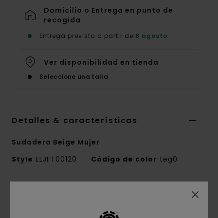
Domicilio o Entrega en punto de
recogida
Entrega prevista a partir del
8 agosto
Ver disponibilidad en tienda
Seleccione una talla
Detalles & características
Sudadera Beige Mujer
Style
ELJFT00120
Código de color
teg0
Características
Colección:
colección Mainline