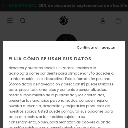
Pasar
DOBLE PROMO
25% de descuento suplementario en las Oferta
a
la
información
del
producto
Continuar sin aceptar
ELIJA CÓMO SE USAN SUS DATOS
Nosotros y nuestros socios utilizamos cookies o la
tecnología correspondiente para almacenar y/o acceder a
la información en el dispositivo. Esta información personal
(como datos de navegación y dirección IP) puede utilizarse
para: presentarle anuncios y contenido personalizados,
medir el rendimiento de la publicidad y los contenidos,
presentar las anuncios personalizados, conocer mejor a
nuestra audiencia, desarrollar y mejorar los productos de
nuestros socios. Usted puede configurar sus opciones para
aceptar o rechazar las cookies sujetas a su
consentimiento, o bien, para rechazar las cookies cuando
no están sujetas a su consentimiento (como algunas