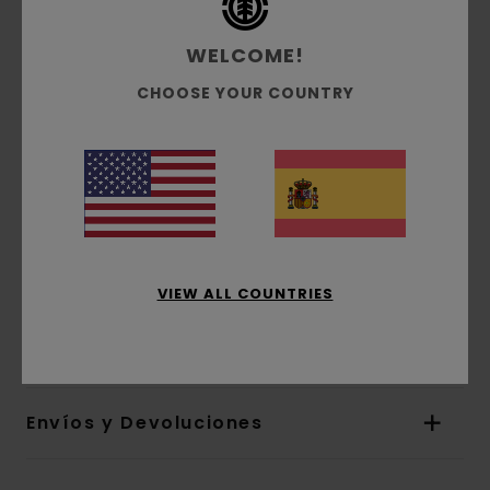
Tejido:
Tejido terry francés sin cepillar 50%
algodón reciclado, 30% algodón regular y 20%
WELCOME!
poliéster reciclado [350 g/ m2]
CHOOSE YOUR COUNTRY
Conscious by Nature:
Algodón reciclado
Tinte:
tinte de pigmentos
Corte:
ajuste relajado
Cuello:
Cuello redondo
Mangas:
Mangas largas
Cierre:
Sin abertura
Marca:
logo bordado en el pecho
VIEW ALL COUNTRIES
Composición
[Tejido principal] 50% algodón
reciclado, 30% algodón, 20% poliéster reciclado
Envíos y Devoluciones