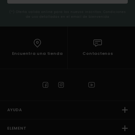
(*) Oferta valida online para los nuevos inscritos. Condiciones
de uso detalladas en el email de bienvenida
Encuentra una tienda
Contactenos
AYUDA
ELEMENT