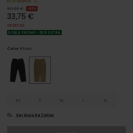
ECO-BONUS
90,00 €
63%
33,75 €
OFERTAS
DOBLE PROMO -25% EXTRA
Khaki
Color
XS
S
M
L
XL
Ver Guía De Tallas