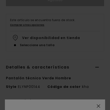
Agotado
Este artículo se encuentra fuera de stock.
Comprar otras opciones
Ver disponibilidad en tienda
Seleccione una talla
Detalles & características
Pantalón técnico Verde Hombre
Style
ELYNP00144
Código de color
kha
Características