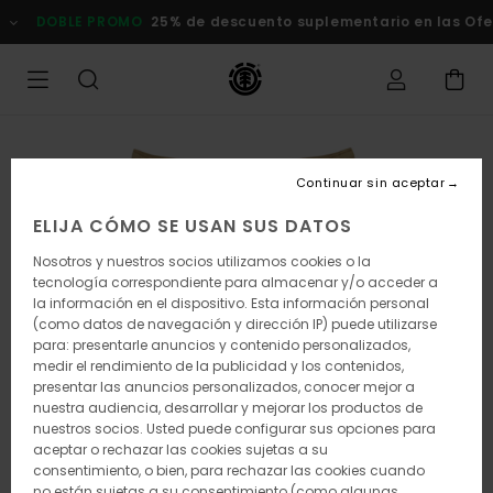
Pasar
DOBLE PROMO
25% de descuento suplementario en las Oferta
a
la
información
del
producto
Continuar sin aceptar
ELIJA CÓMO SE USAN SUS DATOS
Nosotros y nuestros socios utilizamos cookies o la
tecnología correspondiente para almacenar y/o acceder a
la información en el dispositivo. Esta información personal
(como datos de navegación y dirección IP) puede utilizarse
para: presentarle anuncios y contenido personalizados,
medir el rendimiento de la publicidad y los contenidos,
presentar las anuncios personalizados, conocer mejor a
nuestra audiencia, desarrollar y mejorar los productos de
nuestros socios. Usted puede configurar sus opciones para
aceptar o rechazar las cookies sujetas a su
consentimiento, o bien, para rechazar las cookies cuando
no están sujetas a su consentimiento (como algunas