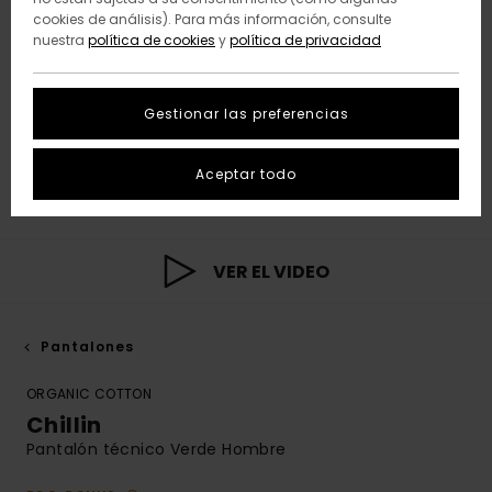
cookies de análisis). Para más información, consulte
nuestra
política de cookies
y
política de privacidad
Gestionar las preferencias
Aceptar todo
VER EL VIDEO
Pantalones
ORGANIC COTTON
Chillin
Pantalón técnico Verde Hombre