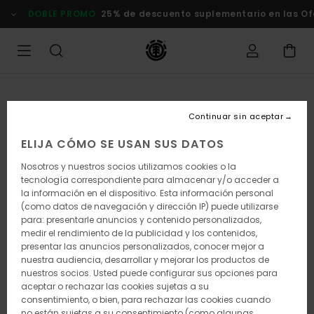
Pasar
DOBLE PROMO
25% de descuento suplementario en las Ofert
a
la
información
del
producto
Continuar sin aceptar
ELIJA CÓMO SE USAN SUS DATOS
Nosotros y nuestros socios utilizamos cookies o la
tecnología correspondiente para almacenar y/o acceder a
la información en el dispositivo. Esta información personal
(como datos de navegación y dirección IP) puede utilizarse
para: presentarle anuncios y contenido personalizados,
medir el rendimiento de la publicidad y los contenidos,
presentar las anuncios personalizados, conocer mejor a
nuestra audiencia, desarrollar y mejorar los productos de
nuestros socios. Usted puede configurar sus opciones para
aceptar o rechazar las cookies sujetas a su
consentimiento, o bien, para rechazar las cookies cuando
no están sujetas a su consentimiento (como algunas