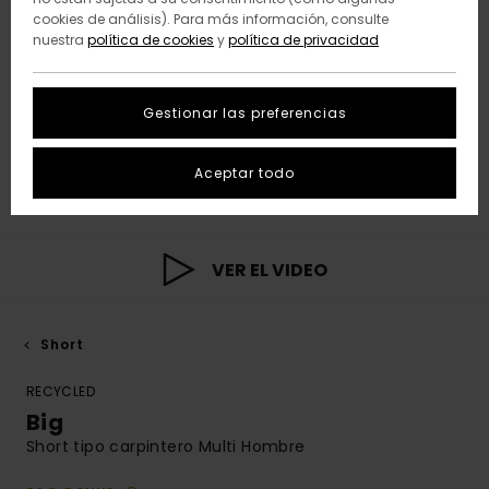
cookies de análisis). Para más información, consulte
nuestra
política de cookies
y
política de privacidad
Gestionar las preferencias
Aceptar todo
VER EL VIDEO
Short
RECYCLED
Big
Short tipo carpintero Multi Hombre