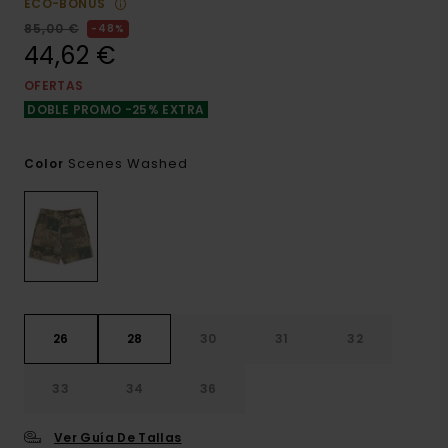
ECO-BONUS
85,00 €
48%
44,62 €
OFERTAS
DOBLE PROMO -25% EXTRA
Scenes Washed
Color
26
28
30
31
32
33
34
36
Ver Guía De Tallas