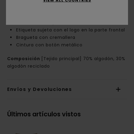
Tira para herramientas
VIEW ALL COUNTRIES
Bolsillo para herramientas
Parche de jacrón de efecto desgastado con
doble icono en la parte trasera
Etiqueta sujeta con el logo en la parte frontal
Bragueta con cremallera
Cintura con botón metálico
Composición
[Tejido principal] 70% algodón, 30%
algodón reciclado
Envíos y Devoluciones
Últimos artículos vistos