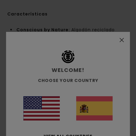
Características
Conscious by Nature:
Algodón reciclado
Tejido reciclado:
Tejido mezcla de algodón
reciclado
Tejido:
denim [13 oz./368g.]
Corte:
Corte amplio
Cintura:
fija
WELCOME!
Entrepierna:
normal
CHOOSE YOUR COUNTRY
Corte de la pierna:
ancha
Longitud:
Longitud media, 47 cm
Abertura de la pierna:
32cm/12.6"
Diseño con estampado total
Bolsillo laterales con un bolsillo oculto para
monedas
Rodillas reforzadas