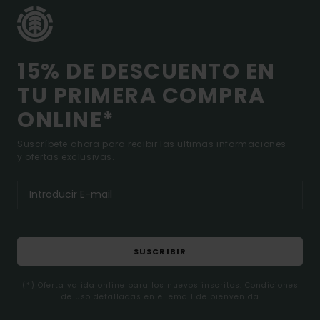
15% DE DESCUENTO EN
TU PRIMERA COMPRA
ONLINE*
Suscríbete ahora para recibir las ultimas informaciones
y ofertas exclusivas.
SUSCRIBIR
(*) Oferta valida online para los nuevos inscritos. Condiciones
de uso detalladas en el email de bienvenida