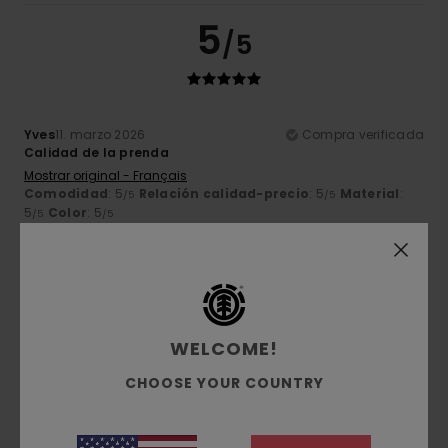
5
/5
Yves
11. marzo 2026
Compra verificada
Calidad de la prenda
Mostrar original - Français
Comodidad
: 5
Relación calidad-precio
: 5
Material
:
/5
/5
5
Color
: 5
/5
/5
Recomiendo este producto
5
/5
WELCOME!
CHOOSE YOUR COUNTRY
Andrzej
3. marzo 2026
Compra verificada
Es genial
Mostrar original - Deutsch
Comodidad
: 5
Relación calidad-precio
: 5
Talla
: Talla
/5
/5