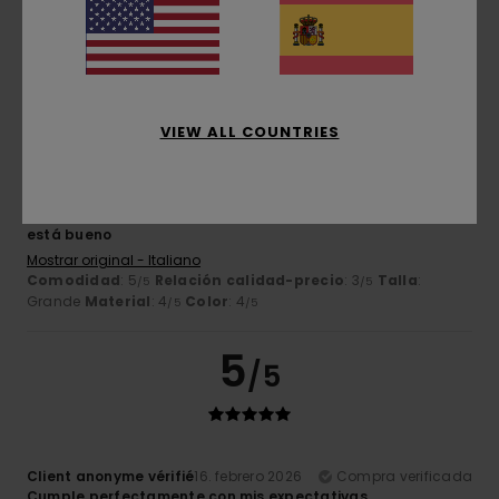
perfecta
Material
: 5
Color
: 5
/5
/5
Recomiendo este producto
4
/5
VIEW ALL COUNTRIES
Andrea
17. febrero 2026
Compra verificada
está bueno
Mostrar original - Italiano
Comodidad
: 5
Relación calidad-precio
: 3
Talla
:
/5
/5
Grande
Material
: 4
Color
: 4
/5
/5
5
/5
Client anonyme vérifié
16. febrero 2026
Compra verificada
Cumple perfectamente con mis expectativas