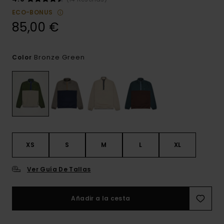
ECO-BONUS
85,00 €
Bronze Green
Color
XS
S
M
L
XL
Ver Guía De Tallas
Añadir a la cesta