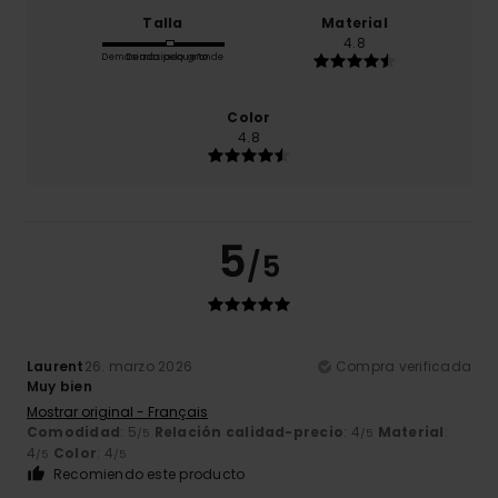
Talla
Material
4.8
Demasiado pequeño
Demasiado grande
Color
4.8
5
/5
Laurent
26. marzo 2026
Compra verificada
Muy bien
Mostrar original - Français
Comodidad
: 5
Relación calidad-precio
: 4
Material
:
/5
/5
4
Color
: 4
/5
/5
Recomiendo este producto