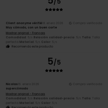
5
/5
Client anonyme vérifié
18. enero 2026
Compra verificada
Muy cómodo, con un buen corte
Mostrar original - Français
Comodidad
: 5
Relación calidad-precio
: 5
Talla
: Talla
/5
/5
perfecta
Material
: 5
Color
: 5
/5
/5
Recomiendo este producto
5
/5
Nicolas
16. enero 2026
Compra verificada
supercómodo
Mostrar original - Français
Comodidad
: 5
Relación calidad-precio
: 5
Talla
: Talla
/5
/5
perfecta
Material
: 5
Color
: 5
/5
/5
Recomiendo este producto