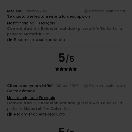
Meriem
9. febrero 2026
Compra verificada
Se ajusta perfectamente a la descripción
Mostrar original - Français
Comodidad
: 5
Relación calidad-precio
: 5
Talla
: Talla
/5
/5
perfecta
Material
: 5
/5
Recomiendo este producto
5
/5
Client anonyme vérifié
5. febrero 2026
Compra verificada
Corte cómodo
Mostrar original - Français
Comodidad
: 5
Relación calidad-precio
: 4
Talla
: Talla
/5
/5
perfecta
Material
: 5
Color
: 5
/5
/5
Recomiendo este producto