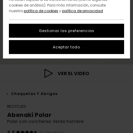
cookies de análisis). Para más información, consulte
nuestra
política de cookies
y
política de privacidad
Gestionar las preferencias
Aceptar todo
VER EL VIDEO
Chaquetas Y Abrigos
RECYCLED
Abenaki Polar
Polar con corchetes Verde hombre
4.9
(14 Reseñas)