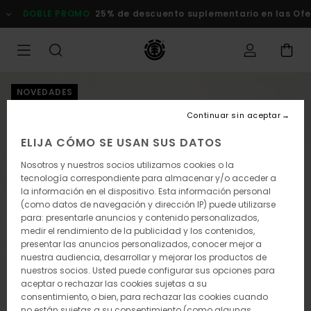
Pasar
DOBLE PROMO
25% de descuento suplementario en las Of
a
la
información
del
producto
NOVEDADES
Continuar sin aceptar
ELIJA CÓMO SE USAN SUS DATOS
Nosotros y nuestros socios utilizamos cookies o la
tecnología correspondiente para almacenar y/o acceder a
la información en el dispositivo. Esta información personal
(como datos de navegación y dirección IP) puede utilizarse
para: presentarle anuncios y contenido personalizados,
medir el rendimiento de la publicidad y los contenidos,
presentar las anuncios personalizados, conocer mejor a
nuestra audiencia, desarrollar y mejorar los productos de
nuestros socios. Usted puede configurar sus opciones para
aceptar o rechazar las cookies sujetas a su
consentimiento, o bien, para rechazar las cookies cuando
no están sujetas a su consentimiento (como algunas